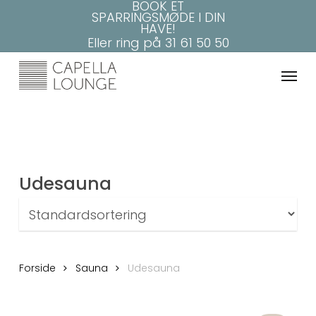
BOOK ET
Skip
SPARRINGSMØDE I DIN
to
HAVE!
main
Eller ring på
31 61 50 50
content
Menu
Udesauna
Forside
Sauna
Udesauna