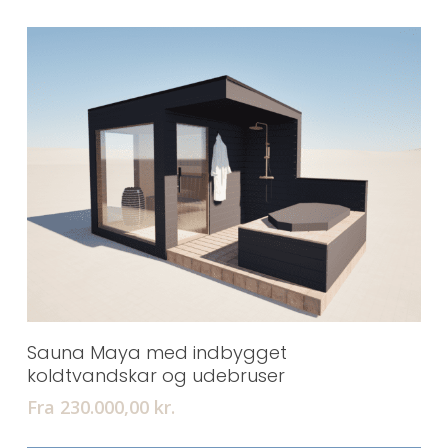
Tilføj Til Kurv
Sauna Maya med indbygget
koldtvandskar og udebruser
Fra 230.000,00
kr.