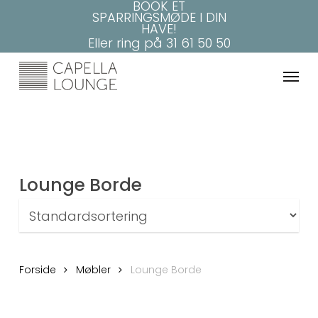
BOOK ET
Skip
SPARRINGSMØDE I DIN
to
HAVE!
main
Eller ring på
31 61 50 50
content
Menu
Lounge Borde
Forside
Møbler
Lounge Borde