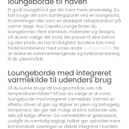
loungeborde til haven
Et godt loungebord gør din have mere anvendelig. Du
kan bruge det som samlingspunkt ved en loungesofa,
til serveringer eller som en afslappet arbejdsstation på
varme dage. Hos Capella Lounge finder du
loungeborde i flere størrelser, materialer og designs,
så du kan vælge det bord, der passer til dine behov
og den plads, du har til rådighed. Bordene kan med
fordel kombineres med vores andre
loungemøbler
for
at skabe en sammenhængende og funktionel løsning
til dit udeområde.
Loungeborde med integreret
varmekilde til udendørs brug
Vil du kunne bruge dit loungeområde, selv når
temperaturen falder? Så bør du vælge et af vores
loungeborde med integreret varmekilde. Varmen er
effektiv, drives af gas og afgiver en jævn og behagelig
temperatur, der gør det muligt at blive siddende ude,
selv på kølige aftener. Da varmekilden er gasbaseret,
undgår du samtidig røglugt, hvilket gør opholdet mere
komfortabelt. Løsningen er diskret integreret i bordets