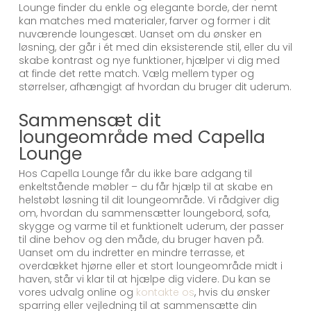
Lounge finder du enkle og elegante borde, der nemt
kan matches med materialer, farver og former i dit
nuværende loungesæt. Uanset om du ønsker en
løsning, der går i ét med din eksisterende stil, eller du vil
skabe kontrast og nye funktioner, hjælper vi dig med
at finde det rette match. Vælg mellem typer og
størrelser, afhængigt af hvordan du bruger dit uderum.
Sammensæt dit
loungeområde med Capella
Lounge
Hos Capella Lounge får du ikke bare adgang til
enkeltstående møbler – du får hjælp til at skabe en
helstøbt løsning til dit loungeområde. Vi rådgiver dig
om, hvordan du sammensætter loungebord, sofa,
skygge og varme til et funktionelt uderum, der passer
til dine behov og den måde, du bruger haven på.
Uanset om du indretter en mindre terrasse, et
overdækket hjørne eller et stort loungeområde midt i
haven, står vi klar til at hjælpe dig videre. Du kan se
vores udvalg online og
kontakte os
, hvis du ønsker
sparring eller vejledning til at sammensætte din