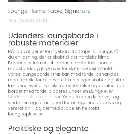
Tilføj Til Kurv
Lounge Flame Table, Signature
Fra 25.600,00
kr.
Udendørs loungeborde i
robuste materialer
Når du vælger et loungebord fra Capella Lounge, får
du en løsning, der er skabt til det nordiske klima.
Bordene er fremstillet i robuste materialer, som er
modstandsdygtige over for skiftende vejrforhold.
Vores loungeborde i træ kan med fordel behandles
med træolie for at bevare træets egenskaber og sikre
længere levetid. For ekstra beskyttelse og komfort kan
bordet med fordel placeres under en Liunge eller
bioklimatisk pergola
. Her får du ikke kun ly for vejr og
vind, men også mulighed for at regulere både lys og
ventilation – og dermed skabe en helstøbt
loungeoplevelse.
Praktiske og elegante