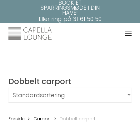
BOOK ET
Skip
SPARRINGSMØDE I DIN
to
HAVE!
main
Eller ring på
31 61 50 50
content
Menu
Dobbelt carport
Forside
Carport
Dobbelt carport