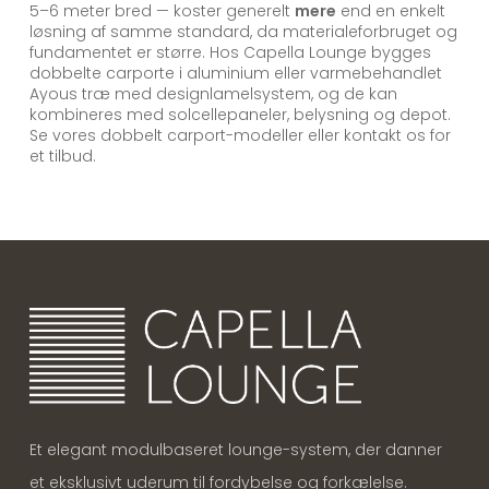
5–6 meter bred — koster generelt
mere
end en enkelt
løsning af samme standard, da materialeforbruget og
fundamentet er større. Hos Capella Lounge bygges
dobbelte carporte i aluminium eller varmebehandlet
Ayous træ med designlamelsystem, og de kan
kombineres med solcellepaneler, belysning og depot.
Se vores dobbelt carport-modeller eller kontakt os for
et tilbud.
Et elegant modulbaseret lounge-system, der danner
et eksklusivt uderum til fordybelse og forkælelse.