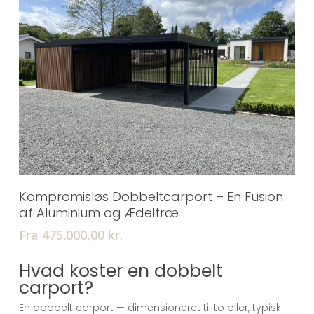
Tilføj Til Kurv
Kompromisløs Dobbeltcarport – En Fusion
af Aluminium og Ædeltræ
Fra 475.000,00
kr.
Hvad koster en dobbelt
carport?
En dobbelt carport — dimensioneret til to biler, typisk