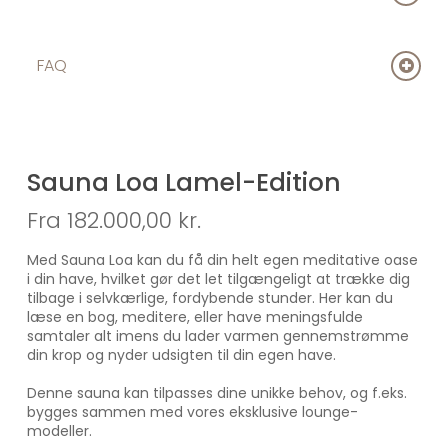
holdbare og skabt til det nordiske klima. Når du
vælger vores saunaer, får du ægte dansk kvalitet
Fra værksted til din have – uden besvær
og komfort – direkte i din egen have.
FAQ
Leveringstid:
Dimensioner:
L: 240 cm / B: 243 cm / H: 250 cm
Vi bestræber os på 6 ugers levering fra bestilling.
Leveringstiden kan variere afhængig af sæson og
ordretilgang. Du får besked om præcis
Sauna Loa Lamel-Edition
leveringsdato, så snart din lounge går i produktion.
Fra 182.000,00
kr.
Produktionsproces:
Med Sauna Loa kan du få din helt egen meditative oase
i din have, hvilket gør det let tilgængeligt at trække dig
Alle vores lounges bygges i eget specialværksted af
tilbage i selvkærlige, fordybende stunder. Her kan du
erfarne tømrere. Dette sikrer konsekvent topkvalitet
læse en bog, meditere, eller have meningsfulde
og betyder, at du slipper for ugevis byggerod og støj
samtaler alt imens du lader varmen gennemstrømme
i din have.
din krop og nyder udsigten til din egen have.
Opsætning:
Denne sauna kan tilpasses dine unikke behov, og f.eks.
bygges sammen med vores eksklusive lounge-
14 dage før levering: Vi etablerer fundamentet
modeller.