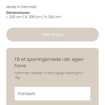
(typisk miljøvenlige jordspyd)
Leveringsdag: Din lounge leveres og monteres
Made in Denmark
med kran af vores specialister
Dimensioner:
Færdig til brug: Du kan nyde din nye udendørs
L: 230 cm / B: 238 cm / H: 250 cm
oase samme dag
Leveringsområde:
Tilføj Til Kurv
Vi leverer og opsætter i hele Danmark. Kontakt os
for præcis pris for din adresse.
Få et sparringsmøde i din egen
have
Sammen skaber vi den rigtige løsning for
dig.