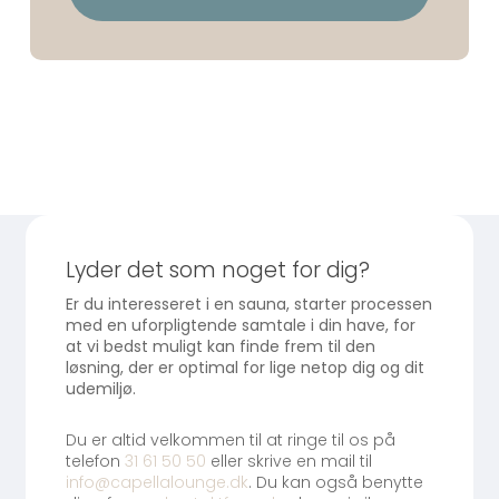
This
field
should
be
left
blank
Lyder det som noget for dig?
Er du interesseret i en sauna, starter processen
med en uforpligtende samtale i din have, for
at vi bedst muligt kan finde frem til den
løsning, der er optimal for lige netop dig og dit
udemiljø.
Du er altid velkommen til at ringe til os på
telefon
31 61 50 50
eller skrive en mail til
info@capellalounge.dk
. Du kan også benytte