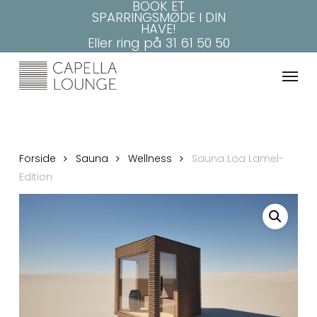
BOOK ET
Skip
SPARRINGSMØDE I DIN
to
HAVE!
main
Eller ring på
31 61 50 50
content
Menu
Forside
Sauna
Wellness
Sauna Loa Lamel-
Edition