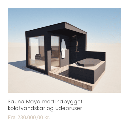
Tilføj Til Kurv
Sauna Maya med indbygget
koldtvandskar og udebruser
Fra 230.000,00
kr.