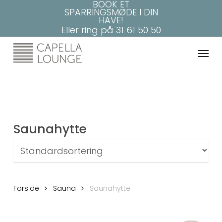
BOOK ET
Skip
SPARRINGSMØDE I DIN
to
HAVE!
main
Eller ring på
31 61 50 50
content
Menu
Saunahytte
Forside
Sauna
Saunahytte