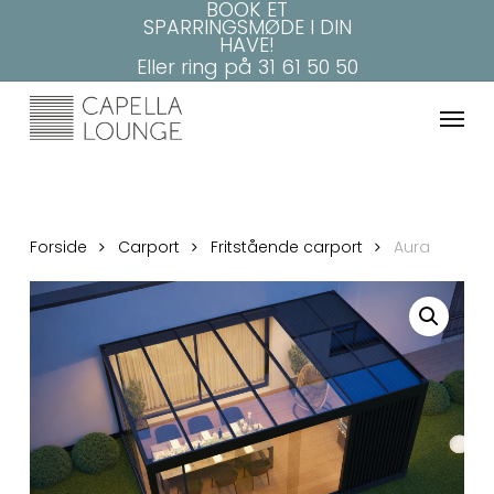
BOOK ET
Skip
SPARRINGSMØDE I DIN
to
HAVE!
main
Eller ring på
31 61 50 50
content
Menu
Forside
Carport
Fritstående carport
Aura