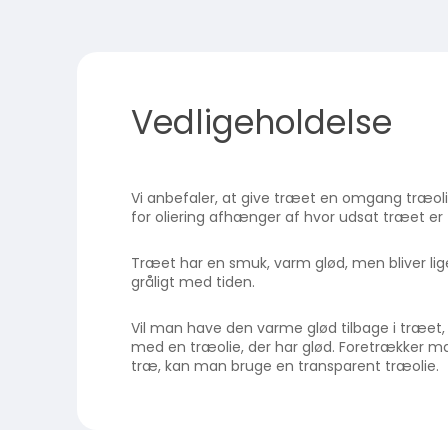
Vedligeholdelse
Vi anbefaler, at give træet en omgang træol
for oliering afhænger af hvor udsat træet er f
Træet har en smuk, varm glød, men bliver li
gråligt med tiden.
Vil man have den varme glød tilbage i træet, 
med en træolie, der har glød. Foretrækker m
træ, kan man bruge en transparent træolie.