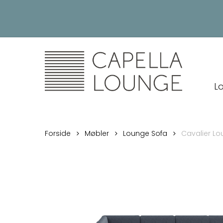
Skip
to
main
content
L
Forside
Møbler
Lounge Sofa
Cavalier Lo