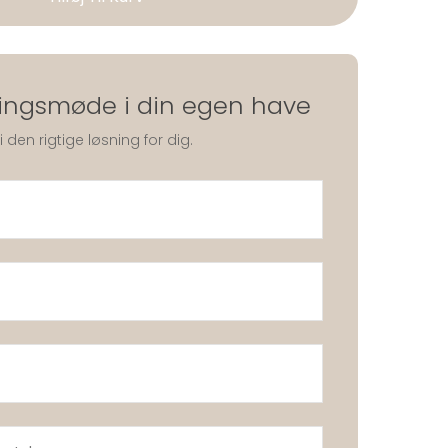
ringsmøde i din egen have
en rigtige løsning for dig.