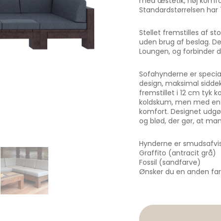
med æstetik, høj komfor
Standardstørrelsen har
Stellet fremstilles af 
uden brug af beslag. De
Loungen, og forbinder 
Sofahynderne er special
design, maksimal siddek
fremstillet i 12 cm tyk 
koldskum, men med en be
komfort. Designet udgø
og blød, der gør, at ma
Hynderne er smudsafvis
Graffito (antracit grå)
Fossil (sandfarve)
Ønsker du en anden farv