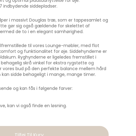
t og optimal pladsudnyttelse for øje.
 7 indbydende siddepladser.
stolper i massivt Douglas træ, som er tappesamlet og
tte gør sig også gældende for skelettet af
dermed de to i en elegant samhørighed.
fremstillede til vores Lounge-møbler, med flot
omfort og funktionalitet for øje. Siddehynderne er
koldskum. Ryghynderne er ligeledes fremstillet i
hagelig skrå vinkel for ekstra rygstøtte og
r vores bud på den perfekte balance mellem hård
n kan sidde behageligt i mange, mange timer.
ende og kan fås i følgende farver:
e, kan vi også finde en løsning.
Tilføj Til Kurv