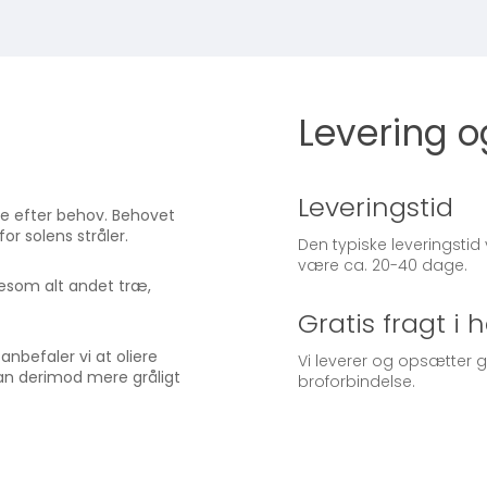
Levering o
Leveringstid
ie efter behov. Behovet
or solens stråler.
Den typiske leveringstid 
være ca. 20-40 dage.
gesom alt andet træ,
Gratis fragt i
anbefaler vi at oliere
Vi leverer og opsætter gr
an derimod mere gråligt
broforbindelse.