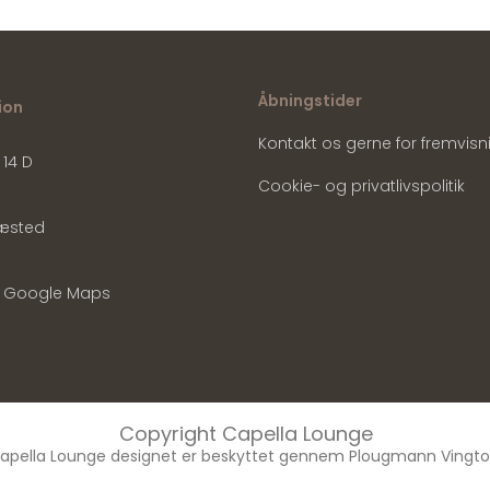
Åbningstider
ion
Kontakt os gerne for fremvisn
 14 D
Cookie- og privatlivspolitik
æsted
 Google Maps
Copyright Capella Lounge
apella Lounge designet er beskyttet gennem Plougmann Vingto