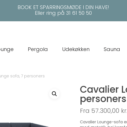
BOOK ET SPARRINGSMØDE I DIN HAVE!
Eller ring på
31 61 50 50
ounge
Pergola
Udekøkken
Sauna
unge sofa, 7 personers
Cavalier L
personers
Fra 57.300,00
kr
Cavalier Lounge-sofa er