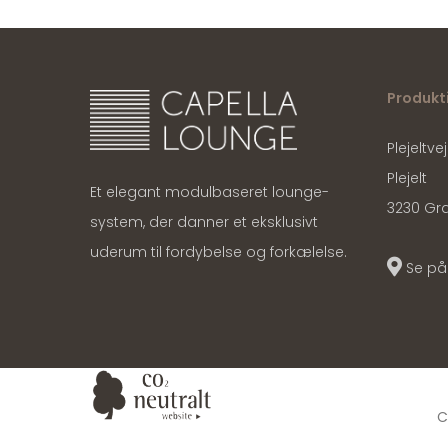
Produkt
Plejeltvej
Plejelt
Et elegant modulbaseret lounge-
3230 Gr
system, der danner et eksklusivt
uderum til fordybelse og forkælelse.
Se på
C