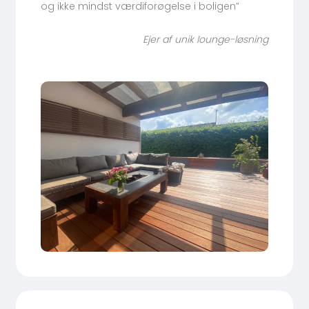
og ikke mindst værdiforøgelse i boligen”
Ejer af unik lounge-løsning