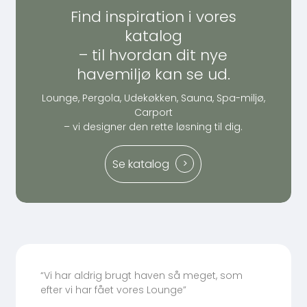
Find inspiration i vores
katalog
– til hvordan dit nye
havemiljø kan se ud.
Lounge, Pergola, Udekøkken, Sauna, Spa-miljø,
Carport
– vi designer den rette løsning til dig.
Se katalog
“Vi har aldrig brugt haven så meget, som
efter vi har fået vores Lounge”