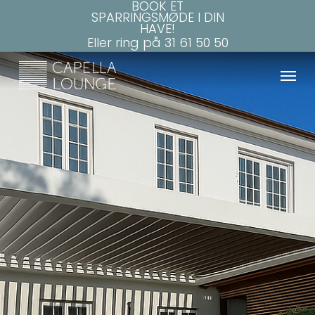
BOOK ET
Skip
SPARRINGSMØDE I DIN
to
HAVE!
main
Eller ring på
31 61 50 50
content
Menu