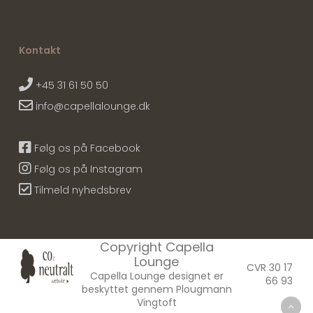
Kontakt
+45 31 61 50 50
info@capellalounge.dk
Følg os på Facebook
Følg os på Instagram
Tilmeld nyhedsbrev
Copyright Capella
Lounge
CVR 30 17
Capella Lounge designet er
66 93
beskyttet gennem Plougmann
Vingtoft